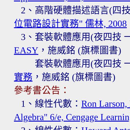
2
、高階硬體描述語言
(四
位電路設計實務" 儒林, 2008
3、
套裝軟體應用(夜四技 一
EASY
，施威銘
(旗標
圖書
)
套裝軟體應用(夜四技 一
實務
，施威銘
(旗標
圖書
)
參考書公告：
1、線性代數
：
Ron Larson, 
Algebra" 6/e, Cengage Learnin