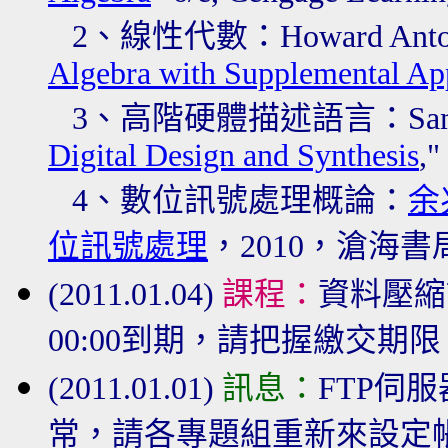
2、線性代數
：Howard Anton
Algebra with Supplemental App
3、高階硬體描述語言
：Sami
Digital Design and Synthesis
,"
4、
數位訊號處理概論
：
余
位訊號處理
，2010，滄海書
(2011.01.04)
課程：
資料壓縮課
00:00到期，請把握繳交期限
(2011.01.01)
訊息：
FTP伺
常，請各專題組重新來設定