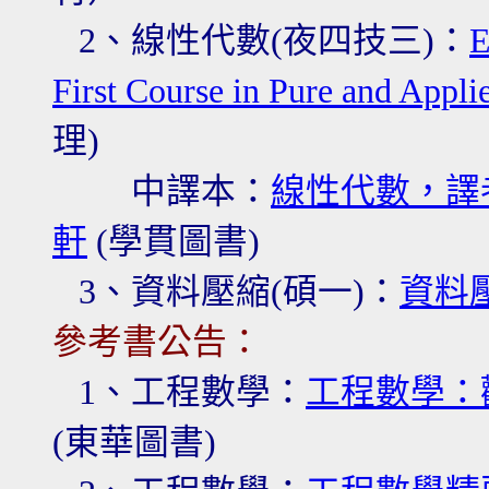
2、線性代數
(夜四技三)：
E
First Course in Pure and Appli
理)
中譯本：
線性代數，譯
軒
(學貫圖書)
3
、資料壓縮
(碩一)：
資料
參考書公告：
1、工程數學：
工程數學：
(東華圖書)