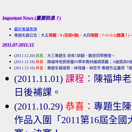
Important News (重要訊息！)
最近會議查詢
專題名額公告：大五
限額：0 (目前0個)
、大四
限額：7+2+2/2(
額滿！
)
2011.07-2011.12
(2011.12.20)
訊息：
大三
專題生 尚有1缺額，歡迎同學應徵。
(2011.12.18)
恭喜：
陳福坤老師榮獲99學年教材編撰獎勵；A級獎與B
(2011.12.10)
恭喜：
專題生楊竣賀、林璋謙、林哲宇 專題作品獲得「
(2011.11.01)
課程：
陳福坤老師1
日後補課。
(2011.10.29)
恭喜：
專題生陳
作品入圍「2011第16屆全