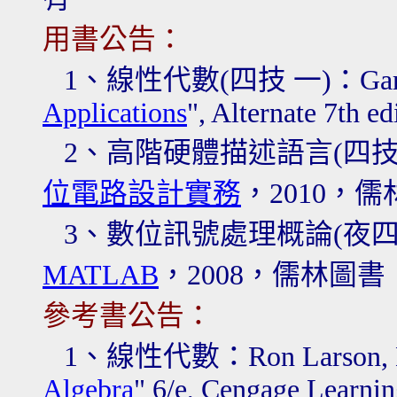
用書公告：
1、
線性代數
(四技 一)：Garet
Applications
", Alternate 7th ed
2
、高階硬體描述語言
(四
位電路設計實務
，2010，儒
3、
數位訊號處理概論(夜四
MATLAB
，2008，儒林圖書
參考書公告：
1、線性代數
：Ron Larson, D
Algebra
" 6/e, Cengage Learnin