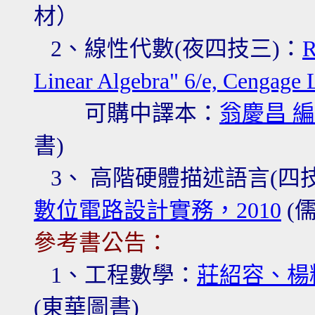
材）
2、線性代數
(夜四技三)：
R
Linear Algebra" 6/e, Cengage 
可購中譯本：
翁慶昌 編
書)
3
、 高階硬體描述語言
(四
數位電路設計實務
，
2010
(
參考書公告：
1、工程數學：
莊紹容、楊
(東華圖書)