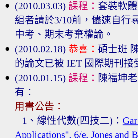
(2010.03.03)
課程：
套裝軟體
組者請於3/10前，儘速自
中考、期末考棄權論。
(2010.02.18)
恭喜：
碩士班 
的論文已被 IET 國際期刊接
(2010.01.15)
課程：
陳福坤老
有：
用書公告：
1、
線性代數
(四技二)：
Gar
Applications", 6/e, Jones and B