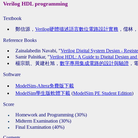
Verilog HDL programming
Textbook
鄭信源，
Verilog硬體描述語言數位電路設計實務
，儒林，2
Reference Books
Zainalabedin Navabi, "
Verilog Digital System Design - Registe
Samir Palnitkar, "
Verilog HDL: A Guide to Digital Design and
楊宗凱、黃建杜旭，
數字專用集成電路的設計與驗證
，電
Software
ModelSim-Altera免費版下載
ModelSim學生版軟體下載
(
ModelSim PE Student Edition
)
Score
Homework and Programming (30%)
Midterm Examination (30%)
Final Examination (40%)
Contents