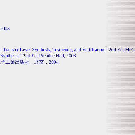
008
r Transfer Level Synthesis, Testbench, and Verification
," 2nd Ed. McGr
 Synthesis
," 2nd Ed. Prentice Hall, 2003.
子工業出版社，北京，2004